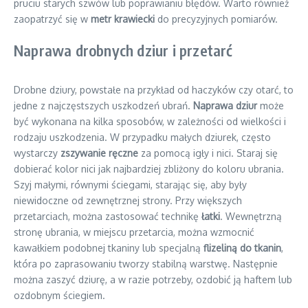
pruciu starych szwów lub poprawianiu błędów. Warto również
zaopatrzyć się w
metr krawiecki
do precyzyjnych pomiarów.
Naprawa drobnych dziur i przetarć
Drobne dziury, powstałe na przykład od haczyków czy otarć, to
jedne z najczęstszych uszkodzeń ubrań.
Naprawa dziur
może
być wykonana na kilka sposobów, w zależności od wielkości i
rodzaju uszkodzenia. W przypadku małych dziurek, często
wystarczy
zszywanie ręczne
za pomocą igły i nici. Staraj się
dobierać kolor nici jak najbardziej zbliżony do koloru ubrania.
Szyj małymi, równymi ściegami, starając się, aby były
niewidoczne od zewnętrznej strony. Przy większych
przetarciach, można zastosować technikę
łatki
. Wewnętrzną
stronę ubrania, w miejscu przetarcia, można wzmocnić
kawałkiem podobnej tkaniny lub specjalną
flizeliną do tkanin
,
która po zaprasowaniu tworzy stabilną warstwę. Następnie
można zaszyć dziurę, a w razie potrzeby, ozdobić ją haftem lub
ozdobnym ściegiem.