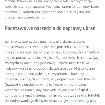
techniki krawieckie są na wyciągnięcie ręki i nie wymagają
specjalistycznego sprzętu. Poznajmy zatem fundamenty, które
pozwolą Ci samodzielnie poradzić sobie z najczęstszymi
problemami odzieżowymi.
Podstawowe narzędzia do naprawy ubrań
Zanim przystąpisz do działania, warto skompletować
podstawowy zestaw narzędzi. Nie potrzebujesz od razu
drogiego sprzętu. Zaczynając od kilku kluczowych elementów,
szybko poradzisz sobie z większością domowych napraw.
Igły
do szycia
są absolutną podstawą – warto mieć ich kilka
rodzajów, o różnej grubości i długości ostrza.
Nici
to kolejny
niezbędny element; wybieraj te wykonane z bawełny lub
poliestru, w różnych kolorach, aby dopasować je do tkaniny.
Nożyczki krawieckie
powinny być ostre i przeznaczone
wyłącznie do tkanin, aby zapewnić czyste cięcie.
Szpilki
pomogą utrzymać materiał na miejscu podczas szycia.
Nalutek
do zdejmowania guzików
(rozpruwacz) jest nieoceniony przy