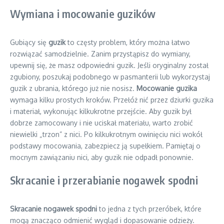
Wymiana i mocowanie guzików
Gubiący się
guzik
to częsty problem, który można łatwo
rozwiązać samodzielnie. Zanim przystąpisz do wymiany,
upewnij się, że masz odpowiedni guzik. Jeśli oryginalny został
zgubiony, poszukaj podobnego w pasmanterii lub wykorzystaj
guzik z ubrania, którego już nie nosisz.
Mocowanie guzika
wymaga kilku prostych kroków. Przełóż nić przez dziurki guzika
i materiał, wykonując kilkukrotne przejście. Aby guzik był
dobrze zamocowany i nie uciskał materiału, warto zrobić
niewielki „trzon” z nici. Po kilkukrotnym owinięciu nici wokół
podstawy mocowania, zabezpiecz ją supełkiem. Pamiętaj o
mocnym zawiązaniu nici, aby guzik nie odpadł ponownie.
Skracanie i przerabianie nogawek spodni
Skracanie nogawek spodni
to jedna z tych przeróbek, które
mogą znacząco odmienić wygląd i dopasowanie odzieży.