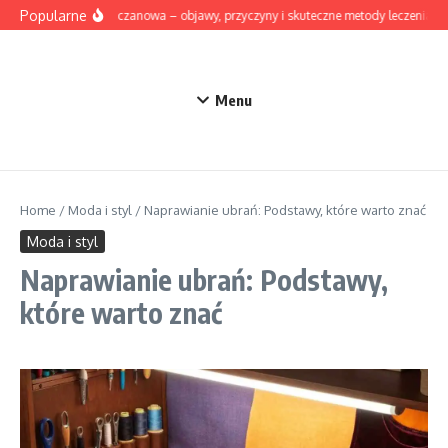
Przejdź do treści
Popularne
Dna moczanowa – objawy, przyczyny i skuteczne metody leczenia
Menu
Home
/
Moda i styl
/
Naprawianie ubrań: Podstawy, które warto znać
Moda i styl
Naprawianie ubrań: Podstawy,
które warto znać