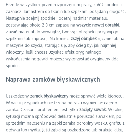
Przede wszystkim, przed rozpoczęciem pracy, załóż spodnie i
zaznacz flamastrem do tkanin lub szpilkami pożądaną długość.
Następnie zdejmij spodnie i odetnij nadmiar materiału,
zostawiając około 2-3 cm zapasu na
wszycie nowej obrąbki
.
Zawiń materiał do wewnątrz, tworząc obrąbek i przypnij go
szpilkami lub zaprasuj. Na koniec,
zszyj obrąbek
ręcznie lub na
maszynie do szycia, starając się, aby ścieg był jak najmniej
widoczny. Jeśli chcesz uzyskać efekt oryginalnego
wykończenia nogawki, możesz wykorzystać oryginalny dół
spodni.
Naprawa zamków błyskawicznych
Uszkodzony
zamek błyskawiczny
może sprawić wiele kłopotu.
W wielu przypadkach nie trzeba od razu wymieniać całego
zamka. Czasami problemem jest tylko
zacięty suwak
. W takiej
sytuacji można spróbować delikatnie poruszać suwakiem, po
uprzednim nałożeniu na ząbki zamka odrobiny wosku, grafitu z
ołówka lub mydła. Jeśli ząbki są uszkodzone lub brakuje kilku,