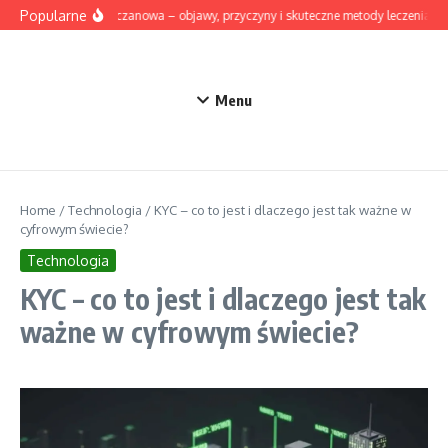
Przejdź do treści
Popularne
Dna moczanowa – objawy, przyczyny i skuteczne metody leczenia
Menu
Home
/
Technologia
/
KYC – co to jest i dlaczego jest tak ważne w
cyfrowym świecie?
Technologia
KYC – co to jest i dlaczego jest tak
ważne w cyfrowym świecie?