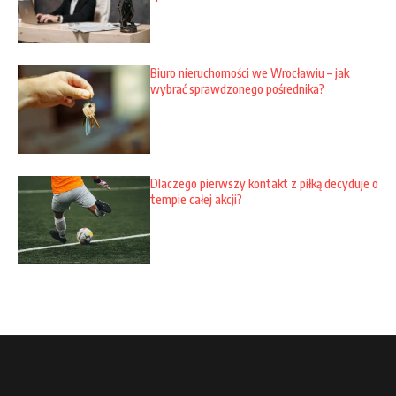
Biuro nieruchomości we Wrocławiu – jak
wybrać sprawdzonego pośrednika?
Dlaczego pierwszy kontakt z piłką decyduje o
tempie całej akcji?