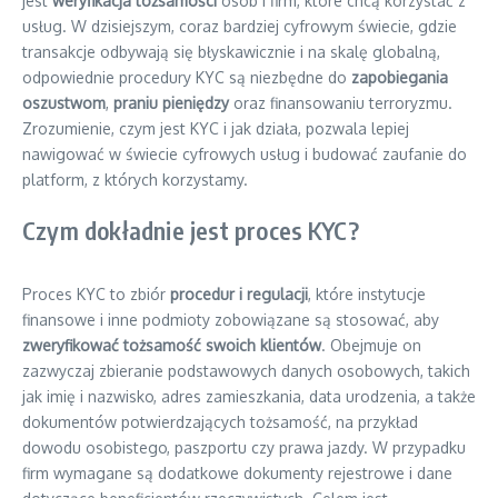
jest
weryfikacja tożsamości
osób i firm, które chcą korzystać z
usług. W dzisiejszym, coraz bardziej cyfrowym świecie, gdzie
transakcje odbywają się błyskawicznie i na skalę globalną,
odpowiednie procedury KYC są niezbędne do
zapobiegania
oszustwom
,
praniu pieniędzy
oraz finansowaniu terroryzmu.
Zrozumienie, czym jest KYC i jak działa, pozwala lepiej
nawigować w świecie cyfrowych usług i budować zaufanie do
platform, z których korzystamy.
Czym dokładnie jest proces KYC?
Proces KYC to zbiór
procedur i regulacji
, które instytucje
finansowe i inne podmioty zobowiązane są stosować, aby
zweryfikować tożsamość swoich klientów
. Obejmuje on
zazwyczaj zbieranie podstawowych danych osobowych, takich
jak imię i nazwisko, adres zamieszkania, data urodzenia, a także
dokumentów potwierdzających tożsamość, na przykład
dowodu osobistego, paszportu czy prawa jazdy. W przypadku
firm wymagane są dodatkowe dokumenty rejestrowe i dane