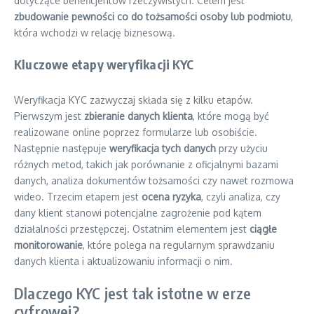
dotyczące beneficjentów rzeczywistych. Celem jest
zbudowanie pewności co do tożsamości osoby lub podmiotu
,
która wchodzi w relację biznesową.
Kluczowe etapy weryfikacji KYC
Weryfikacja KYC zazwyczaj składa się z kilku etapów.
Pierwszym jest
zbieranie danych klienta
, które mogą być
realizowane online poprzez formularze lub osobiście.
Następnie następuje
weryfikacja tych danych
przy użyciu
różnych metod, takich jak porównanie z oficjalnymi bazami
danych, analiza dokumentów tożsamości czy nawet rozmowa
wideo. Trzecim etapem jest
ocena ryzyka
, czyli analiza, czy
dany klient stanowi potencjalne zagrożenie pod kątem
działalności przestępczej. Ostatnim elementem jest
ciągłe
monitorowanie
, które polega na regularnym sprawdzaniu
danych klienta i aktualizowaniu informacji o nim.
Dlaczego KYC jest tak istotne w erze
cyfrowej?