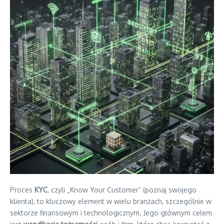
Proces
KYC
, czyli „Know Your Customer” (poznaj swojego
klienta), to kluczowy element w wielu branżach, szczególnie w
sektorze finansowym i technologicznym. Jego głównym celem