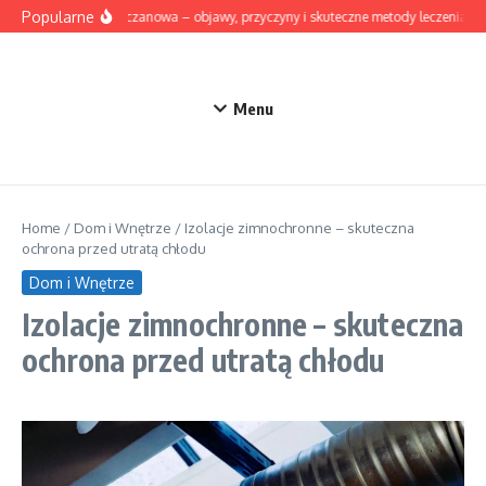
Przejdź do treści
Popularne
Dna moczanowa – objawy, przyczyny i skuteczne metody leczenia
Menu
Home
/
Dom i Wnętrze
/
Izolacje zimnochronne – skuteczna
ochrona przed utratą chłodu
Dom i Wnętrze
Izolacje zimnochronne – skuteczna
ochrona przed utratą chłodu