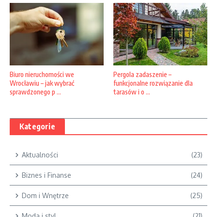
Pergola zadaszenie –
Biuro nieruchomości we
funkcjonalne rozwiązanie dla
Wrocławiu – jak wybrać
tarasów i o ...
sprawdzonego p ...
Kategorie
Aktualności
(23)
Biznes i Finanse
(24)
Dom i Wnętrze
(25)
Moda i styl
(21)