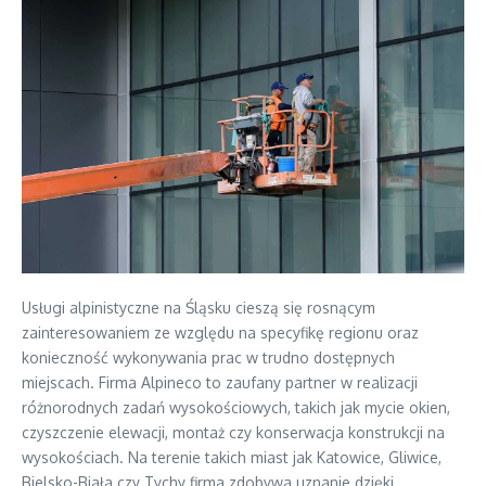
Usługi alpinistyczne na Śląsku cieszą się rosnącym
zainteresowaniem ze względu na specyfikę regionu oraz
konieczność wykonywania prac w trudno dostępnych
miejscach. Firma Alpineco to zaufany partner w realizacji
różnorodnych zadań wysokościowych, takich jak mycie okien,
czyszczenie elewacji, montaż czy konserwacja konstrukcji na
wysokościach. Na terenie takich miast jak Katowice, Gliwice,
Bielsko-Biała czy Tychy firma zdobywa uznanie dzięki