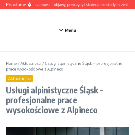
Przejdź do treści
Popularne
Dna moczanowa – objawy, przyczyny i skuteczne metody leczenia
Menu
Home
/
Aktualności
/
Usługi alpinistyczne Śląsk – profesjonalne
prace wysokościowe z Alpineco
Aktualności
Usługi alpinistyczne Śląsk –
profesjonalne prace
wysokościowe z Alpineco