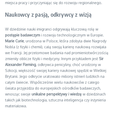
miejsca pracy i przyczyniając się do rozwoju regionalnego.
Naukowcy z pasją, odkrywcy z wizją
W dziedzinie nauki imigranci odgrywają kluczową rolę w
postępie badawczym
i rozwoju technologicznym w Europie.
Marie Curie
, urodzona w Polsce, która zdobyła dwie Nagrody
Nobla (z fizyki i chemii), całą swoją karierę naukową rozwijała
we Francji. Jej przełomowe badania nad promieniotwórczością
zmieniły oblicze fizyki i medycyny. Innym przykładem jest
Sir
Alexander Fleming
, odkrywca penicyliny, choć urodzony w
Szkocji, większość swojej kariery naukowej spędził w Wielkiej
Brytanii. Jego odkrycie uratowało miliony istnień ludzkich na
całym świecie. Współcześnie wielu naukowców z całego
świata przyjeżdża do europejskich ośrodków badawczych,
wnosząc swoje
unikalne perspektywy i wiedzę
w dziedzinach
takich jak biotechnologia, sztuczna inteligencja czy inżynieria
materiałowa.