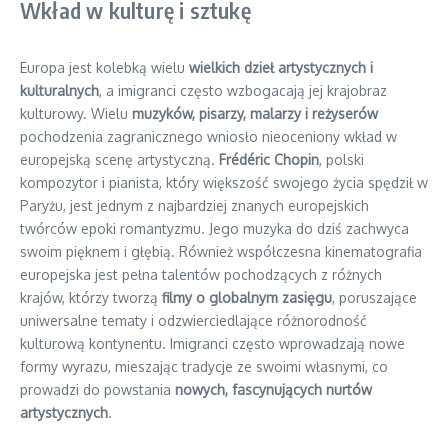
Wkład w kulturę i sztukę
Europa jest kolebką wielu
wielkich dzieł artystycznych i
kulturalnych
, a imigranci często wzbogacają jej krajobraz
kulturowy. Wielu
muzyków, pisarzy, malarzy i reżyserów
pochodzenia zagranicznego wniosło nieoceniony wkład w
europejską scenę artystyczną.
Frédéric Chopin
, polski
kompozytor i pianista, który większość swojego życia spędził w
Paryżu, jest jednym z najbardziej znanych europejskich
twórców epoki romantyzmu. Jego muzyka do dziś zachwyca
swoim pięknem i głębią. Również współczesna kinematografia
europejska jest pełna talentów pochodzących z różnych
krajów, którzy tworzą
filmy o globalnym zasięgu
, poruszające
uniwersalne tematy i odzwierciedlające różnorodność
kulturową kontynentu. Imigranci często wprowadzają nowe
formy wyrazu, mieszając tradycje ze swoimi własnymi, co
prowadzi do powstania
nowych, fascynujących nurtów
artystycznych
.