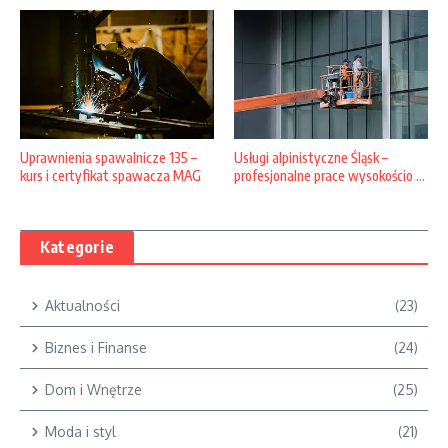
Usługi alpinistyczne Śląsk –
Uprawnienia spawalnicze 135 –
profesjonalne prace wysokościo ...
kurs i certyfikat spawacza MAG
Kategorie
Aktualności
(23)
Biznes i Finanse
(24)
Dom i Wnętrze
(25)
Moda i styl
(21)