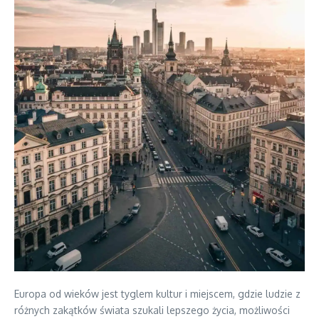
Europa od wieków jest tyglem kultur i miejscem, gdzie ludzie z
różnych zakątków świata szukali lepszego życia, możliwości