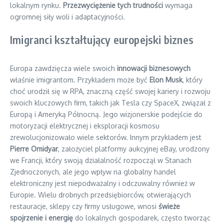
lokalnym rynku.
Przezwyciężenie tych trudności
wymaga
ogromnej siły woli i adaptacyjności.
Imigranci kształtujący europejski biznes
Europa zawdzięcza wiele swoich
innowacji biznesowych
właśnie imigrantom. Przykładem może być
Elon Musk
, który
choć urodził się w RPA, znaczną część swojej kariery i rozwoju
swoich kluczowych firm, takich jak Tesla czy SpaceX, związał z
Europą i Ameryką Północną. Jego wizjonerskie podejście do
motoryzacji elektrycznej i eksploracji kosmosu
zrewolucjonizowało wiele sektorów. Innym przykładem jest
Pierre Omidyar
, założyciel platformy aukcyjnej eBay, urodzony
we Francji, który swoją działalność rozpoczął w Stanach
Zjednoczonych, ale jego wpływ na globalny handel
elektroniczny jest niepodważalny i odczuwalny również w
Europie. Wielu drobnych przedsiębiorców, otwierających
restauracje, sklepy czy firmy usługowe, wnosi
świeże
spojrzenie i energię
do lokalnych gospodarek, często tworząc