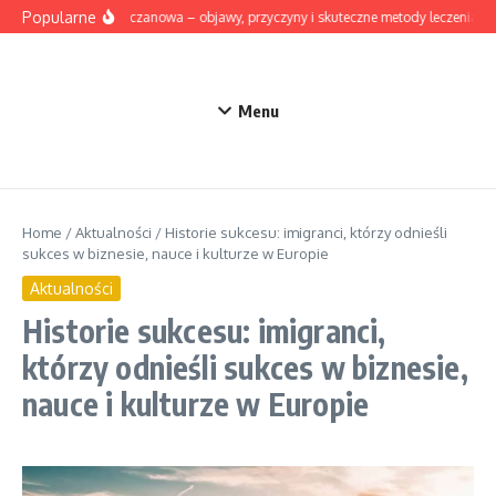
Przejdź do treści
Popularne
Dna moczanowa – objawy, przyczyny i skuteczne metody leczenia
Menu
Home
/
Aktualności
/
Historie sukcesu: imigranci, którzy odnieśli
sukces w biznesie, nauce i kulturze w Europie
Aktualności
Historie sukcesu: imigranci,
którzy odnieśli sukces w biznesie,
nauce i kulturze w Europie