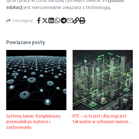
życia i pracy w coraz bardziej cyfrowym świecie.
Przyszłość
edukacji
jest nierozerwalnie związana z technologią.
Udostępnij
Powiązane posty
Systemy kamer: Kompleksowy
KYC – co to jest i dlaczego jest
przewodnik po wyborze i
tak ważne w cyfrowym świecie ...
zastosowaniu