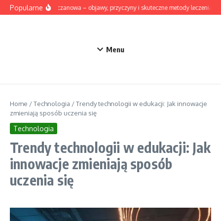
Przejdź do treści
Popularne
Dna moczanowa – objawy, przyczyny i skuteczne metody leczenia
Menu
Home
/
Technologia
/
Trendy technologii w edukacji: Jak innowacje
zmieniają sposób uczenia się
Technologia
Trendy technologii w edukacji: Jak
innowacje zmieniają sposób
uczenia się