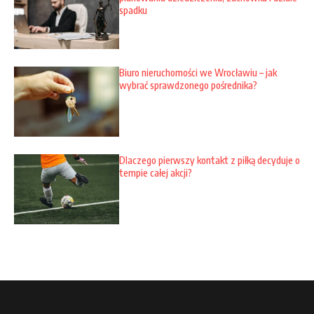
spadku
Biuro nieruchomości we Wrocławiu – jak
wybrać sprawdzonego pośrednika?
Dlaczego pierwszy kontakt z piłką decyduje o
tempie całej akcji?