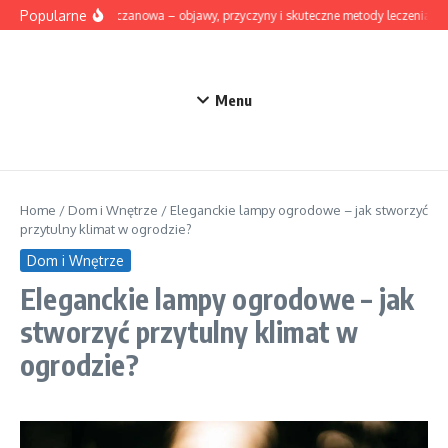
Przejdź do treści
Popularne
Dna moczanowa – objawy, przyczyny i skuteczne metody leczenia
Menu
Home
/
Dom i Wnętrze
/
Eleganckie lampy ogrodowe – jak stworzyć
przytulny klimat w ogrodzie?
Dom i Wnętrze
Eleganckie lampy ogrodowe – jak
stworzyć przytulny klimat w
ogrodzie?