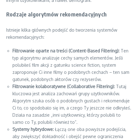
innymi użytkownikami, a nawet demografii.
Rodzaje algorytmów rekomendacyjnych
Istnieje kilka głównych podejść do tworzenia systemów
rekomendacyjnych:
Filtrowanie oparte na treści (Content-Based Filtering):
Ten
typ algorytmu analizuje cechy samych elementów. Jeśli
polubiłeś film akcji z gatunku science fiction, system
zaproponuje Ci inne filmy o podobnych cechach – ten sam
gatunek, podobnych aktorów czy reżyserów.
Filtrowanie kolaboratywne (Collaborative Filtering):
Tutaj
kluczowa jest analiza zachowań grupy użytkowników.
Algorytm szuka osób o podobnych gustach i rekomenduje
Ci to, co spodobało się im, a czego Ty jeszcze nie odkryłeś.
Działa na zasadzie „inni użytkownicy, którzy polubili to
samo co Ty, polubili również to”.
Systemy hybrydowe:
Łączą one oba powyższe podejścia,
aby zwiększyć dokładność i obejść pewne ograniczenia