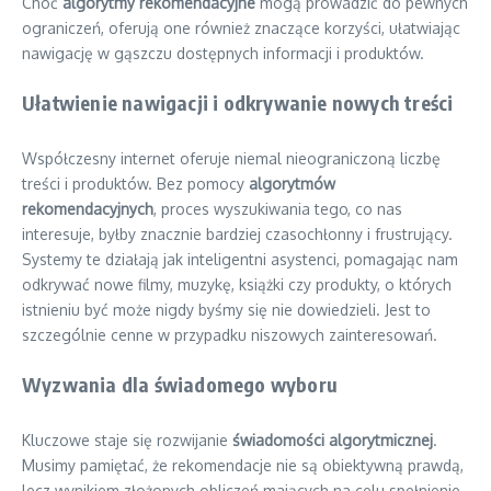
Choć
algorytmy rekomendacyjne
mogą prowadzić do pewnych
ograniczeń, oferują one również znaczące korzyści, ułatwiając
nawigację w gąszczu dostępnych informacji i produktów.
Ułatwienie nawigacji i odkrywanie nowych treści
Współczesny internet oferuje niemal nieograniczoną liczbę
treści i produktów. Bez pomocy
algorytmów
rekomendacyjnych
, proces wyszukiwania tego, co nas
interesuje, byłby znacznie bardziej czasochłonny i frustrujący.
Systemy te działają jak inteligentni asystenci, pomagając nam
odkrywać nowe filmy, muzykę, książki czy produkty, o których
istnieniu być może nigdy byśmy się nie dowiedzieli. Jest to
szczególnie cenne w przypadku niszowych zainteresowań.
Wyzwania dla świadomego wyboru
Kluczowe staje się rozwijanie
świadomości algorytmicznej
.
Musimy pamiętać, że rekomendacje nie są obiektywną prawdą,
lecz wynikiem złożonych obliczeń mających na celu spełnienie