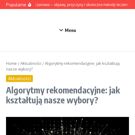
Przejdź do treści
Popularne
Dna moczanowa – objawy, przyczyny i skuteczne metody leczenia
Menu
Home
/
Aktualności
/
Algorytmy rekomendacyjne: jak kształtują
nasze wybory?
Aktualności
Algorytmy rekomendacyjne: jak
kształtują nasze wybory?